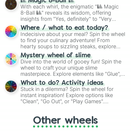
🎱 Magic 8-Ball 🎱
be given an answer.
With each whirl, the enigmatic "🎱 Magic
8-Ball 🎱" reveals its wisdom, offering
insights from "Yes, definitely" to "Very
doubtful." Seek guidance, embrace the
Where / what to eat today?
unknown, and find your answers in this
Indecisive about your meal? Spin the wheel
whimsical journey of chance.
to find your culinary adventure! From
hearty soups to sizzling steaks, explore
options like Chinese, BBQ, and more. Let
Mystery wheel of slime
chance guide your cravings as you land on
Dive into the world of gooey fun! Spin the
choices such as sushi or a classic burger.
wheel to craft your unique slime
masterpiece. Explore elements like "Glue",
"Blue Coloring", "Googly Eyes", and more.
What to do? Activity ideas
From shimmering "Black Glitter" to vibrant
Stuck in a dilemma? Spin the wheel for
"Pink Coloring", each spin unveils a new
instant inspiration! Explore options like
ingredient.
"Clean", "Go Out", or "Play Games".
Whether it's a cozy "Nap" or energetic
"Cycling", let the wheel decide your next
Other wheels
adventure from the exciting array of
activities.