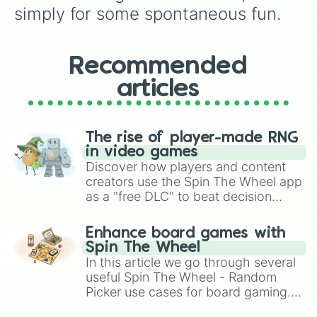
จัดส่ง

simply for some spontaneous fun.
เดียวดาย

ทุ่มเท

ไอเดีย

บำเรอสุข

Recommended
หักดิบ

articles
ความร่วมมือ

ฉุนเฉียว

ภาคภูมิใจ

โอเค
The rise of player-made RNG
in video games
Discover how players and content
creators use the Spin The Wheel app
as a "free DLC" to beat decision
paralysis, generate chaotic
challenge runs, and randomize
Enhance board games with
gameplay in hit titles like Roblox,
Spin The Wheel
Brawl Stars, OSRS, and Mario Kart!
In this article we go through several
useful Spin The Wheel - Random
Picker use cases for board gaming.
From custom UNO Wild Card effects