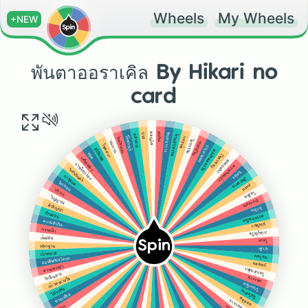
Wheels
My Wheels
+NEW
พันตาออราเคิล By Hikari no
card
พันธนาการ
ผจญภัย
คุมขัง
ป่วย
ข้ามอุปสรรค
คลำทาง
ให้ความรู้
กลยุทธ์
ติดสินบน
โจรกรรม
บนบาน
ของขวัญ
โชคลาภ
ประทานพร
อุบัติเหตุ
สองจิตสองใจ
หยุด
เชี่ยวชาญ
เตรียมตัว
ครอบครัว
การเรียกร้อง
ความขัดแย้ง
นิจนิรันดร์
จัดส่ง
การดูแล
เดียวดาย
พักผ่อน
ทุ่มเท
บริวาร
ไอเดีย
วิญญาณ
บำเรอสุข
คำสัญญา
หักดิบ
เก็บออม
ความร่วมมือ
ความสำเร็จ
ฉุนเฉียว
กรวดน้ำ
ภาคภูมิใจ
เพ้อฝัน
โอเค
Spin
หลักฐาน
ข่าวดี
เป้าหมาย
ขอโทษ
ออฟฟิศซินโดรม
มูฟออน
ความทรงจำ
โลกส่วนตัว
รักยืนยาว
แต่งงาน
แก้วตาดวงใจ
ไกล่เกลี่ย
ไม่รับฟัง
มือที่สาม
ช่วยเหลือ
ผลผลิต
จินตนาการ