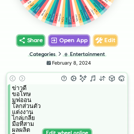
รีวิว
ยานพาหนะ
ฝันดี
ความเครียด
เพื่อน
ดวงชะตา
ริเริ่ม
อสังหาริมทรัพย์
หุ่นเชิด
สมาธิ
หาเวลา
กับดัก
พิธีกรรม
ภัยธรรมชาติ
งานงอก
เร่ร่อน
ยุติธรรม
หวาดกลัว
กลั่นแกล้ง
เรียนรู้
หน้ากาก
รัดตัวเอง
คุณไสย
สูญเสีย
ฝันร้าย
ทำบุญ
Share
Open App
Edit
Categories
🍿
Entertainment
February 8, 2024
ข่าวดี

ขอโทษ

มูฟออน

โลกส่วนตัว

แต่งงาน

ไกล่เกลี่ย

มือที่สาม

ผลผลิต

Edit wheel online