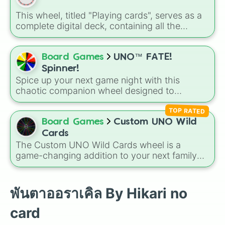
ดวงชะตา

This wheel, titled "Playing cards", serves as a
เพื่อน

complete digital deck, containing all the
ฝันดี

traditional suits and ranks found in a standard
รีวิว

set of cards. It is a clean, comprehensive tool
ช่วยเหลือ

for any game or decision-making process
Board Games
UNO™ FATE!
ไม่รับฟัง

involving a 52-card draw. This wheel is
แก้วตาดวงใจ

Spinner!
perfect for virtual card games or as a
รักยืนยาว

Spice up your next game night with this
randomizer for tabletop RPGs. You can use it
ความทรงจำ

chaotic companion wheel designed to
to determine a character's luck, assign random
ออฟฟิศซินโดรม

completely disrupt the status quo. Instead of
เป้าหมาย

"buffs" based on suit, or even play a high-
TOP RATED
standard rules, players spin to trigger game-
หลักฐาน

stakes game of "High Card Wins" without
changing penalties, secret trades, and high-
Board Games
Custom UNO Wild
เพ้อฝัน

needing a physical deck of cards.
stakes mini-games. The wheel features a
Cards
กรวดน้ำ

repeating cycle of standard punishments, like
The Custom UNO Wild Cards wheel is a
ความสำเร็จ

Draw 3, 6, or 9, Take!, Trade-2!, Giveaway
game-changing addition to your next family
เก็บออม

Skip, and Rundown, interspersed with game-
feud or game night. Designed to spice up
คำสัญญา

breaking star events:
standard UNO gameplay, this wheel features
วิญญาณ

10 unique, high-impact abilities that turn a
พันตาออราเคิล By Hikari no
บริวาร

predictable match into a strategic
พักผ่อน

battleground. From forcing total Silence! to
card
การดูแล

executing a complete hand swap with Hot
นิจนิรันดร์
