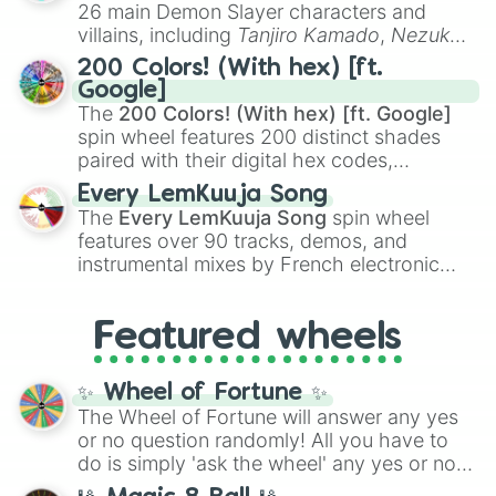
chaotic predictions like
🤨 sus
,
🫥 I don't
26 main Demon Slayer characters and
even knew you existed
, and
🤪 crazy
.
villains, including
Tanjiro Kamado
,
Nezuko
Kamado
, the Nine Hashira like
Kyojuro
200 Colors! (With hex) [ft.
Rengoku
and
Giyu Tomioka
, and powerful
Google]
demons like
Muzan Kibutsuji
,
Akaza
, and
The
200 Colors! (With hex) [ft. Google]
Kokushibo
.
spin wheel features 200 distinct shades
paired with their digital hex codes,
spanning the entire color spectrum from
Every LemKuuja Song
vibrant tones like
#FF0800
(Candy Apple
The
Every LemKuuja Song
spin wheel
Red),
#39FF14
(Neon Green), and
features over 90 tracks, demos, and
#007FFF
(Azure Blue) to neutral shades
instrumental mixes by French electronic
like
#F5F5DC
(Beige),
#B76E79
(Rose
music producer LemKuuja, including hits
Gold), and
#000000
(Black).
like
What's a Future Funk?
,
Ouais Ouais
,
B
Featured wheels
GRL
, and
A NEWER DAWN
, as well as the
full
jude
track series.
✨ Wheel of Fortune ✨
The Wheel of Fortune will answer any yes
or no question randomly! All you have to
do is simply 'ask the wheel' any yes or no
question, then spin the wheel and you will