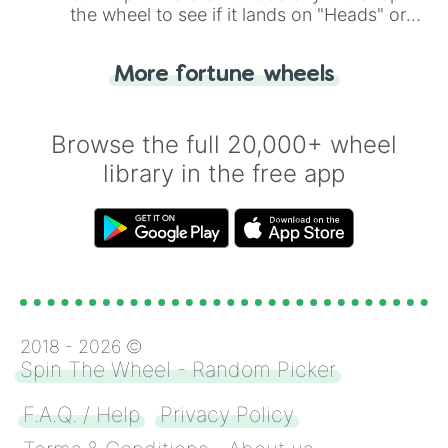
the wheel to see if it lands on "Heads" or
"Tails." Just like flipping a coin, let the
"Heads or Tails?" wheel make the choice
More fortune wheels
for you. Never google a coin flip anymore!
Browse the full 20,000+ wheel
library in the free app
2018 -
2026
©
Spin The Wheel - Random Picker
F.A.Q. / Help
Privacy Policy