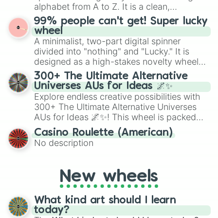
Mexico, and Canada.
alphabet from A to Z. It is a clean,
straightforward tool designed for literacy
99% people can't get! Super lucky
exercises, creative brainstorming, and
wheel
randomized word games. Idea for use:
A minimalist, two-part digital spinner
Give your next game night a twist by using
divided into "nothing" and "Lucky." It is
the wheel to pick a random starting letter
designed as a high-stakes novelty wheel
for Scattergories, or spin it multiple times
for testing your luck against brutal odds.
300+ The Ultimate Alternative
to create an acronym that players must
Universes AUs for Ideas 🌌✨
turn into a funny phrase.
Explore endless creative possibilities with
300+ The Ultimate Alternative Universes
AUs for Ideas 🌌✨! This wheel is packed
with over 300 unique and imaginative
Casino Roulette (American)
alternate universe scenarios, from Samurai
No description
AU and Superhero AU to Zombie
Apocalypse AU and Psychological Thriller
AU. Whether you’re brainstorming for
New wheels
writing, roleplaying, or just looking for a
fresh twist on your favorite characters, this
wheel has you covered.
What kind art should I learn
today?