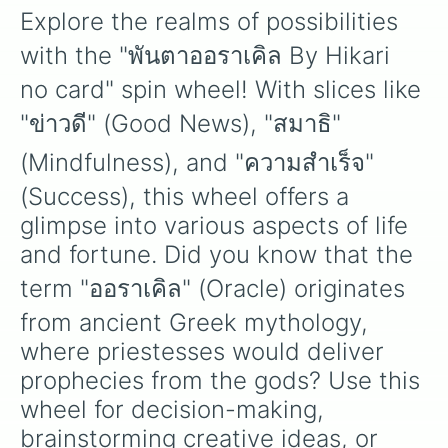
Potato, these custom rules ensure that no lead
การเรียกร้อง

Explore the realms of possibilities 
is ever safe and every turn is full of surprises.
เตรียมตัว

หยุด

with the "พันตาออราเคิล By Hikari 
อุบัติเหตุ

no card" spin wheel! With slices like 
โชคลาภ

บนบาน

"ข่าวดี" (Good News), "สมาธิ" 
ติดสินบน

ให้ความรู้

(Mindfulness), and "ความสำเร็จ" 
คลำทาง

ป่วย

(Success), this wheel offers a 
ผจญภัย

glimpse into various aspects of life 
คุมขัง

and fortune. Did you know that the 
พันธนาการ

ข้ามอุปสรรค

term "ออราเคิล" (Oracle) originates 
กลยุทธ์

โจรกรรม

from ancient Greek mythology, 
ของขวัญ

where priestesses would deliver 
ประทานพร

สองจิตสองใจ

prophecies from the gods? Use this 
เชี่ยวชาญ

wheel for decision-making, 
ครอบครัว

ความขัดแย้ง

brainstorming creative ideas, or 