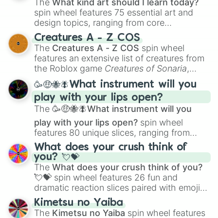
The
What kind art should I learn today?
spin wheel features 75 essential art and
design topics, ranging from core
techniques like
Anatomy
,
Perspective
, and
Creatures A - Z COS
Color Theory
to specialized skills like
The
Creatures A - Z COS
spin wheel
Creature Design
,
2D Animation
, and
features an extensive list of creatures from
Portfolio Building
.
the Roblox game
Creatures of Sonaria
,
spanning from
Adharcaiin
,
Boreal Warden
,
🥳🤑🐝🪰What instrument will you
and
Corvurax
all the way to
Yggdragstyx
,
play with your lips open?
Zwevealisk
, and various Wardens.
The
🥳🤑🐝🪰What instrument will you
play with your lips open?
spin wheel
features 80 unique slices, ranging from
traditional wind instruments like the
Flute
,
What does your crush think of
Saxophone
, and
Trombone
to unusual
you? 💘💝
musical prompts like the
Jaw Harp
,
Nose
The
What does your crush think of you?
flute (with lips open)
, and
Kazoo
.
💘💝
spin wheel features 26 fun and
dramatic reaction slices paired with emojis,
ranging from sweet options like
😍 love
Kimetsu no Yaiba
you
,
😇 your an angel
, and
😊 sweet
to
The
Kimetsu no Yaiba
spin wheel features