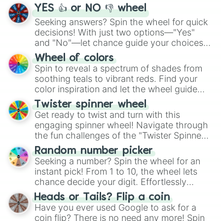
YES 👍 or NO 👎 wheel
Seeking answers? Spin the wheel for quick
decisions! With just two options—"Yes"
and "No"—let chance guide your choices.
The "YES 👍 or NO 👎 Wheel" simplifies
Wheel of colors
decision-making, making it a fun and easy
Spin to reveal a spectrum of shades from
way to find your answer.
soothing teals to vibrant reds. Find your
color inspiration and let the wheel guide
your artistic choices.
Twister spinner wheel
Get ready to twist and turn with this
engaging spinner wheel! Navigate through
the fun challenges of the "Twister Spinner
Wheel", keeping balance and laughter in
Random number picker
this classic game of physical skill.
Seeking a number? Spin the wheel for an
instant pick! From 1 to 10, the wheel lets
chance decide your digit. Effortlessly
choose your next number with a spin of
Heads or Tails? Flip a coin
the wheel.
Have you ever used Google to ask for a
coin flip? There is no need any more! Spin