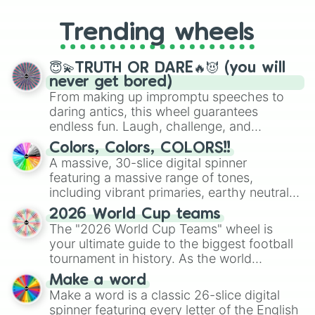
to choosing your race in DnD, to
replacing your long-lost Twister
Trending wheels
spinner, you will find many handy
spinner wheels here.
😇💫TRUTH OR DARE🔥😈 (you will
never get bored)
From making up impromptu speeches to
daring antics, this wheel guarantees
endless fun. Laugh, challenge, and
discover new sides of your friends. Who's
Colors, Colors, COLORS!!
ready for a spin?
A massive, 30-slice digital spinner
featuring a massive range of tones,
including vibrant primaries, earthy neutrals,
and soft pastels like Vermilion, Hazel,
2026 World Cup teams
Emerald, Aquamarine, Bubblegum, and
The "2026 World Cup Teams" wheel is
various shades of gray. It is built for
your ultimate guide to the biggest football
maximum variety when you need a highly
tournament in history. As the world
specific color selection.
prepares for the 2026 expansion, this
Make a word
wheel features all 48 nations that have
Make a word is a classic 26-slice digital
secured their spots in the United States,
spinner featuring every letter of the English