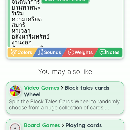
จินตนาการ

ยานพาหนะ

ริเริ่ม

ความเครียด

สมาธิ

หาเวลา

อสังหาริมทรัพย์

งานงอก

ภัยธรรมชาติ

Colors
Sounds
Weights
Notes
หน้ากาก

รัดตัวเอง

คุณไสย

You may also like
สูญเสีย

ทำบุญ

ฝันร้าย

Video Games
Block tales cards
กลั่นแกล้ง

หวาดกลัว

Wheel
ยุติธรรม

Spin the Block Tales Cards Wheel to randomly
เรียนรู้

choose from a huge collection of cards,
เร่ร่อน

including powerful attacks, useful support
พิธีกรรม

abilities, summons, status effects, and rare
กับดัก

AFK-FX cards.
Board Games
Playing cards
หุ่นเชิด
