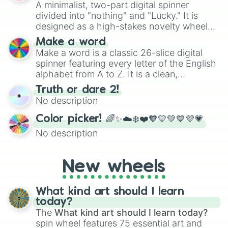
A minimalist, two-part digital spinner
divided into "nothing" and "Lucky." It is
designed as a high-stakes novelty wheel
for testing your luck against brutal odds.
Make a word
Make a word is a classic 26-slice digital
spinner featuring every letter of the English
alphabet from A to Z. It is a clean,
straightforward tool designed for literacy
Truth or dare 2!
exercises, creative brainstorming, and
No description
randomized word games. Idea for use:
Give your next game night a twist by using
Color picker! 🌈✨☁️❄️❤️🧡💛💚💙💜💗
the wheel to pick a random starting letter
No description
for Scattergories, or spin it multiple times
to create an acronym that players must
turn into a funny phrase.
New wheels
What kind art should I learn
today?
The
What kind art should I learn today?
spin wheel features 75 essential art and