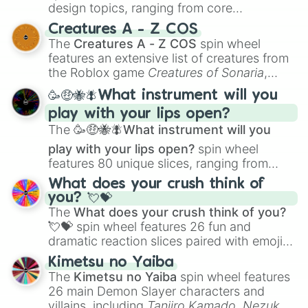
design topics, ranging from core
techniques like
Anatomy
,
Perspective
, and
Creatures A - Z COS
Color Theory
to specialized skills like
The
Creatures A - Z COS
spin wheel
Creature Design
,
2D Animation
, and
features an extensive list of creatures from
Portfolio Building
.
the Roblox game
Creatures of Sonaria
,
spanning from
Adharcaiin
,
Boreal Warden
,
🥳🤑🐝🪰What instrument will you
and
Corvurax
all the way to
Yggdragstyx
,
play with your lips open?
Zwevealisk
, and various Wardens.
The
🥳🤑🐝🪰What instrument will you
play with your lips open?
spin wheel
features 80 unique slices, ranging from
traditional wind instruments like the
Flute
,
What does your crush think of
Saxophone
, and
Trombone
to unusual
you? 💘💝
musical prompts like the
Jaw Harp
,
Nose
The
What does your crush think of you?
flute (with lips open)
, and
Kazoo
.
💘💝
spin wheel features 26 fun and
dramatic reaction slices paired with emojis,
ranging from sweet options like
😍 love
Kimetsu no Yaiba
you
,
😇 your an angel
, and
😊 sweet
to
The
Kimetsu no Yaiba
spin wheel features
chaotic predictions like
🤨 sus
,
🫥 I don't
26 main Demon Slayer characters and
even knew you existed
, and
🤪 crazy
.
villains, including
Tanjiro Kamado
,
Nezuko