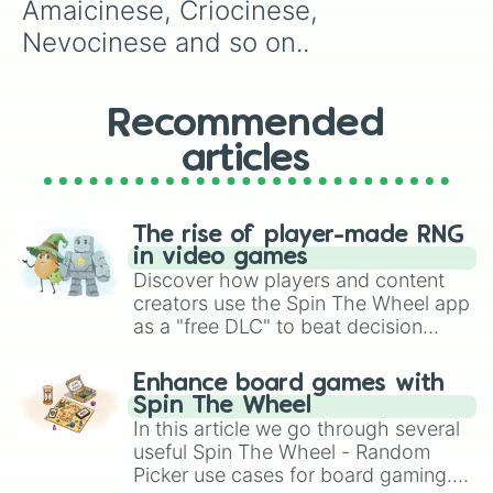
Amaicinese, Criocinese, 
Nevocinese and so on..
Recommended
articles
The rise of player-made RNG
in video games
Discover how players and content
creators use the Spin The Wheel app
as a "free DLC" to beat decision
paralysis, generate chaotic
challenge runs, and randomize
Enhance board games with
gameplay in hit titles like Roblox,
Spin The Wheel
Brawl Stars, OSRS, and Mario Kart!
In this article we go through several
useful Spin The Wheel - Random
Picker use cases for board gaming.