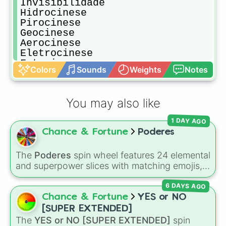
Invisibilidade

Hidrocinese

Pirocinese 

Geocinese 

Aerocinese 

Eletrocinese 

Fotocinese 

Colors
Sounds
Weights
Notes
Amaicinese 

Criocinese 

Nevocinese 

You may also like
Umbracinese 

Floracinese 

1 DAY AGO
Manipulação de alma

Chance & Fortune
Poderes
Biocinese 

Auto-manipulação

Spatiocinese

The
Poderes
spin wheel features 24 elemental
Cronocinese

and superpower slices with matching emojis,
Manipulação de realidade

including
Fuego🔥
,
Agua🌊
,
Electricidad⚡
,
Logoscinese 

6 DAYS AGO
Magia💜
,
Demon👿
,
Hielo🧊
, and
Elementumcinese 

Chance & Fortune
YES or NO
Transformación🔮
.
Magnetocinese 

[SUPER EXTENDED]
Atmocinese 

The
YES or NO [SUPER EXTENDED]
spin
Manipulação mental 
