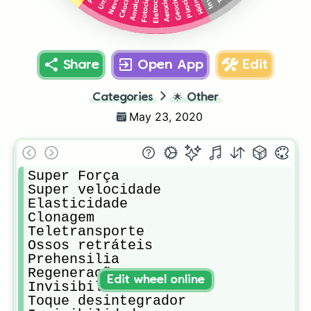
Eletrocinese
Amaicinese
Pirocinese
Criocinese
Geocinese
Aerocinese
Fotocinese
Share
Open App
Edit
Categories
🌟
Other
May 23, 2020
Super Força

Super velocidade

Elasticidade 

Clonagem

Teletransporte

Ossos retráteis 

Prehensilia 

Regeneração

Edit wheel online
Invisibilidade

Toque desintegrador 
