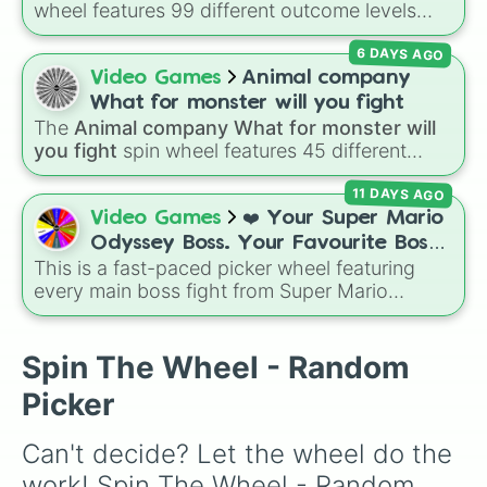
wheel features 99 different outcome levels
Oneirocinese 

that go far beyond a simple coin flip, spanning
Controle empático 

6 DAYS AGO
from maximum certainty like
Absolute
,
Controle mental 

Definite
, and
Guaranteed
all the way down to
Video Games
Animal company
Escudo psíquico 

total denial like
Impossible
,
Never
, and
No
.
Empatia 

What for monster will you fight
Impressão psiônica

The
Animal company What for monster will
Ilusionismo 

you fight
spin wheel features 45 different
Forma astral 

boss and enemy types to battle, including
Previsão 

11 DAYS AGO
options like
Laser eye
,
Swarm
,
Giant squid
Rajada psiônica 

worm
,
Next bot
, and
Slender man
. Simply click
Video Games
❤️ Your Super Mario
Telecinese

to spin and find out which creature you have
Odyssey Boss. Your Favourite Boss.
Telepatia 

to face next.
This is a fast-paced picker wheel featuring
❤️
Forma hidrocinética 

every main boss fight from Super Mario
Forma pirocinética

Odyssey. From the Broodals like Topper and
Forma vulcânica

Harriet to heavy-hitters like Knucklotec,
Mimetismo geocinético

Cookatiel, Mecha Wiggler, and Bowser
Spin The Wheel - Random
Forma Eólica

himself, this wheel picks a classic boss
Corpo criocinético 

Picker
encounter at random.
Mimetismo clorocinético 

Roubo de habilidades

Can't decide? Let the wheel do the 
Forma elétrica 

Corpo de cinzas 

work! Spin The Wheel - Random 