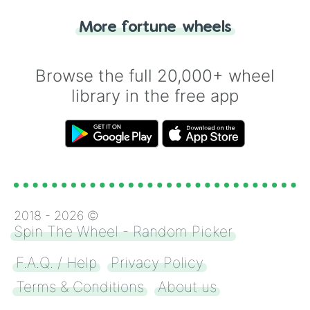
"Tails." Just like flipping a coin, let the
"Heads or Tails?" wheel make the choice
More fortune wheels
for you. Never google a coin flip anymore!
Browse the full 20,000+ wheel
library in the free app
2018 -
2026
©
Spin The Wheel - Random Picker
F.A.Q. / Help
Privacy Policy
Terms & Conditions
About us