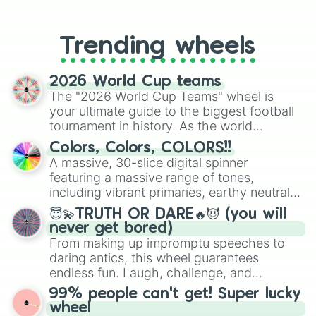
From custom UNO Wild Card effects
to choosing your race in DnD, to
replacing your long-lost Twister
Trending wheels
spinner, you will find many handy
spinner wheels here.
2026 World Cup teams
The "2026 World Cup Teams" wheel is
your ultimate guide to the biggest football
tournament in history. As the world
prepares for the 2026 expansion, this
Colors, Colors, COLORS!!
wheel features all 48 nations that have
A massive, 30-slice digital spinner
secured their spots in the United States,
featuring a massive range of tones,
Mexico, and Canada.
including vibrant primaries, earthy neutrals,
and soft pastels like Vermilion, Hazel,
😇💫TRUTH OR DARE🔥😈 (you will
Emerald, Aquamarine, Bubblegum, and
never get bored)
various shades of gray. It is built for
From making up impromptu speeches to
maximum variety when you need a highly
daring antics, this wheel guarantees
specific color selection.
endless fun. Laugh, challenge, and
discover new sides of your friends. Who's
99% people can't get! Super lucky
ready for a spin?
wheel