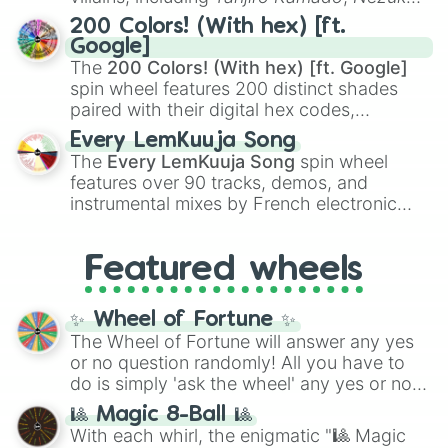
Kamado
, the Nine Hashira like
Kyojuro
200 Colors! (With hex) [ft.
Rengoku
and
Giyu Tomioka
, and powerful
Google]
demons like
Muzan Kibutsuji
,
Akaza
, and
The
200 Colors! (With hex) [ft. Google]
Kokushibo
.
spin wheel features 200 distinct shades
paired with their digital hex codes,
spanning the entire color spectrum from
Every LemKuuja Song
vibrant tones like
#FF0800
(Candy Apple
The
Every LemKuuja Song
spin wheel
Red),
#39FF14
(Neon Green), and
features over 90 tracks, demos, and
#007FFF
(Azure Blue) to neutral shades
instrumental mixes by French electronic
like
#F5F5DC
(Beige),
#B76E79
(Rose
music producer LemKuuja, including hits
Gold), and
#000000
(Black).
like
What's a Future Funk?
,
Ouais Ouais
,
B
Featured wheels
GRL
, and
A NEWER DAWN
, as well as the
full
jude
track series.
✨ Wheel of Fortune ✨
The Wheel of Fortune will answer any yes
or no question randomly! All you have to
do is simply 'ask the wheel' any yes or no
question, then spin the wheel and you will
🎱 Magic 8-Ball 🎱
be given an answer.
With each whirl, the enigmatic "🎱 Magic