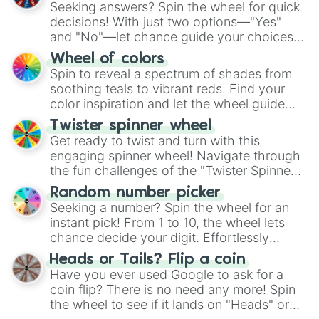
Seeking answers? Spin the wheel for quick
decisions! With just two options—"Yes"
and "No"—let chance guide your choices.
The "YES 👍 or NO 👎 Wheel" simplifies
Wheel of colors
decision-making, making it a fun and easy
Spin to reveal a spectrum of shades from
way to find your answer.
soothing teals to vibrant reds. Find your
color inspiration and let the wheel guide
your artistic choices.
Twister spinner wheel
Get ready to twist and turn with this
engaging spinner wheel! Navigate through
the fun challenges of the "Twister Spinner
Wheel", keeping balance and laughter in
Random number picker
this classic game of physical skill.
Seeking a number? Spin the wheel for an
instant pick! From 1 to 10, the wheel lets
chance decide your digit. Effortlessly
choose your next number with a spin of
Heads or Tails? Flip a coin
the wheel.
Have you ever used Google to ask for a
coin flip? There is no need any more! Spin
the wheel to see if it lands on "Heads" or