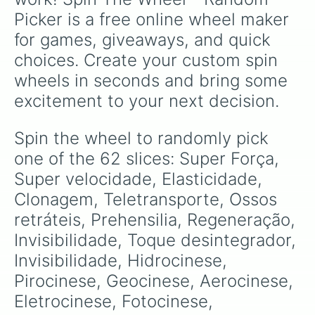
Corpo minérico

Picker is a free online wheel maker 
Metamorfose 

Regressão evolutiva 

for games, giveaways, and quick 
Manipulação de matéria 

choices. Create your custom spin 
Manipulação molecular 

Manipulação de densidade

wheels in seconds and bring some 
Forma animal 
excitement to your next decision.
Spin the wheel to randomly pick 
one of the 62 slices: Super Força, 
Super velocidade, Elasticidade, 
Clonagem, Teletransporte, Ossos 
retráteis, Prehensilia, Regeneração, 
Invisibilidade, Toque desintegrador, 
Invisibilidade, Hidrocinese, 
Pirocinese, Geocinese, Aerocinese, 
Eletrocinese, Fotocinese, 