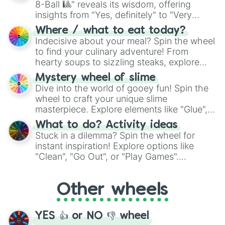
8-Ball 🎱" reveals its wisdom, offering
insights from "Yes, definitely" to "Very
doubtful." Seek guidance, embrace the
Where / what to eat today?
unknown, and find your answers in this
Indecisive about your meal? Spin the wheel
whimsical journey of chance.
to find your culinary adventure! From
hearty soups to sizzling steaks, explore
options like Chinese, BBQ, and more. Let
Mystery wheel of slime
chance guide your cravings as you land on
Dive into the world of gooey fun! Spin the
choices such as sushi or a classic burger.
wheel to craft your unique slime
masterpiece. Explore elements like "Glue",
"Blue Coloring", "Googly Eyes", and more.
What to do? Activity ideas
From shimmering "Black Glitter" to vibrant
Stuck in a dilemma? Spin the wheel for
"Pink Coloring", each spin unveils a new
instant inspiration! Explore options like
ingredient.
"Clean", "Go Out", or "Play Games".
Whether it's a cozy "Nap" or energetic
"Cycling", let the wheel decide your next
Other wheels
adventure from the exciting array of
activities.
YES 👍 or NO 👎 wheel